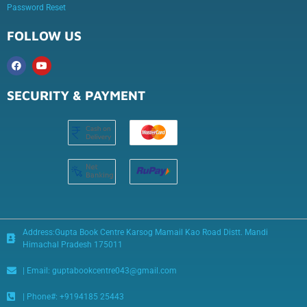
Password Reset
FOLLOW US
SECURITY & PAYMENT
Address:Gupta Book Centre Karsog Mamail Kao Road Distt. Mandi
Himachal Pradesh 175011
| Email: guptabookcentre043@gmail.com
| Phone#: +9194185 25443