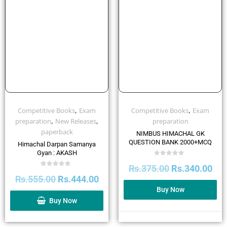
,
,
Competitive Books
Exam
Competitive Books
Exam
,
,
preparation
New Releases
preparation
paperback
NIMBUS HIMACHAL GK
QUESTION BANK 2000+MCQ
Himachal Darpan Samanya
Gyan : AKASH
Rated
Rs.
375.00
Rs.
340.00
0
Rated
out
Rs.
555.00
Rs.
444.00
0
of
out
5
Buy Now
of
5
Buy Now