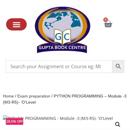
0
Home
/
Exam preparation
/ PYTHON PROGRAMMING – Module -3
(M3-R5)- ‘O’Level
28.6% OFF