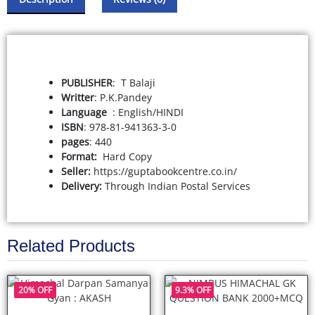
PUBLISHER
: T Balaji
Writter
: P.K.Pandey
: English/HINDI
ISBN
: 978-81-941363-3-0
pages
: 440
Format:
Hard Copy
Seller:
https://guptabookcentre.co.in/
Delivery:
Through Indian Postal Services
Related Products
20% OFF
9.3% OFF