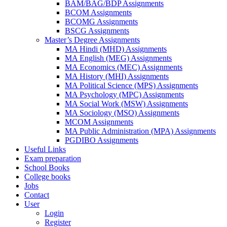
BAM/BAG/BDP Assignments
BCOM Assignments
BCOMG Assignments
BSCG Assignments
Master’s Degree Assignments
MA Hindi (MHD) Assignments
MA English (MEG) Assignments
MA Economics (MEC) Assignments
MA History (MHI) Assignments
MA Political Science (MPS) Assignments
MA Psychology (MPC) Assignments
MA Social Work (MSW) Assignments
MA Sociology (MSO) Assignments
MCOM Assignments
MA Public Administration (MPA) Assignments
PGDIBO Assignments
Useful Links
Exam preparation
School Books
College books
Jobs
Contact
User
Login
Register