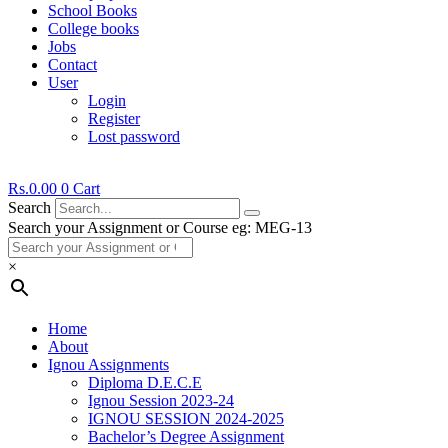
School Books
College books
Jobs
Contact
User
Login
Register
Lost password
Rs.
0.00
0
Cart
Search
Search your Assignment or Course eg: MEG-13
×
Home
About
Ignou Assignments
Diploma D.E.C.E
Ignou Session 2023-24
IGNOU SESSION 2024-2025
Bachelor’s Degree Assignment