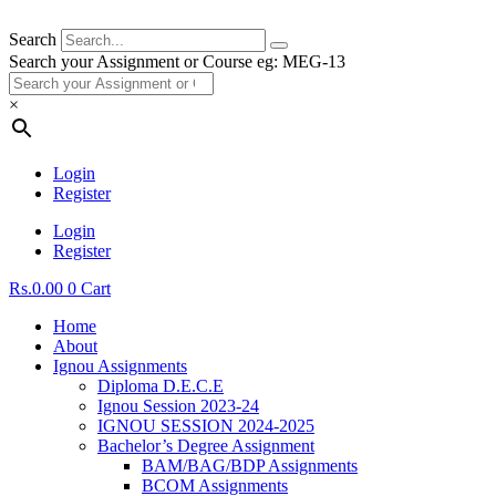
Search
Search your Assignment or Course eg: MEG-13
×
Login
Register
Login
Register
Rs.
0.00
0
Cart
Home
About
Ignou Assignments
Diploma D.E.C.E
Ignou Session 2023-24
IGNOU SESSION 2024-2025
Bachelor’s Degree Assignment
BAM/BAG/BDP Assignments
BCOM Assignments