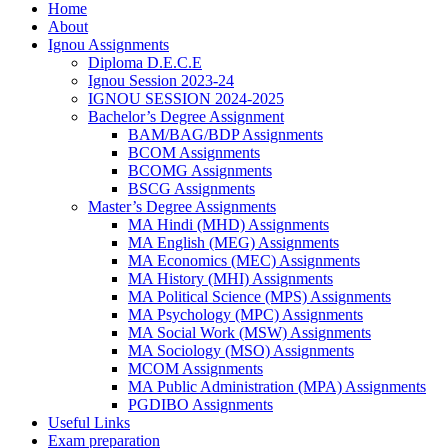
Home
About
Ignou Assignments
Diploma D.E.C.E
Ignou Session 2023-24
IGNOU SESSION 2024-2025
Bachelor’s Degree Assignment
BAM/BAG/BDP Assignments
BCOM Assignments
BCOMG Assignments
BSCG Assignments
Master’s Degree Assignments
MA Hindi (MHD) Assignments
MA English (MEG) Assignments
MA Economics (MEC) Assignments
MA History (MHI) Assignments
MA Political Science (MPS) Assignments
MA Psychology (MPC) Assignments
MA Social Work (MSW) Assignments
MA Sociology (MSO) Assignments
MCOM Assignments
MA Public Administration (MPA) Assignments
PGDIBO Assignments
Useful Links
Exam preparation