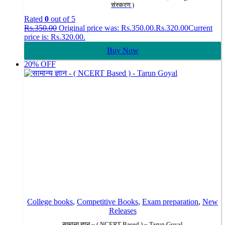
संस्करण )
Rated
0
out of 5
Rs.
350.00
Original price was: Rs.350.00.
Rs.
320.00
Current
price is: Rs.320.00.
Buy Now
20% OFF
College books
,
Competitive Books
,
Exam preparation
,
New
Releases
सामान्य ज्ञान – ( NCERT Based ) – Tarun Goyal