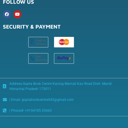
FOLLOW US
SECURITY & PAYMENT
Address:Gupta Book Centre Karsog Mamail Kao Road Distt. Mandi
Himachal Pradesh 175011
| Email: guptabookcentre043@gmail.com
| Phone#: +9194185 25443