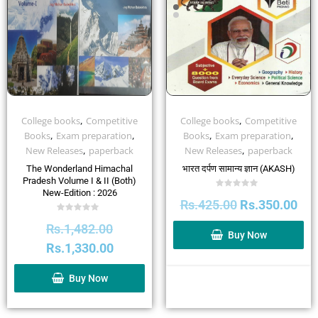
,
,
College books
Competitive
College books
Competitive
,
,
,
,
Books
Exam preparation
Books
Exam preparation
,
,
New Releases
paperback
New Releases
paperback
The Wonderland Himachal
भारत दर्पण सामान्य ज्ञान (AKASH)
Pradesh Volume I & II (Both)
New-Edition : 2026
Rated
Rs.
425.00
Rs.
350.00
0
out
Rated
of
Rs.
1,482.00
0
5
Buy Now
out
Rs.
1,330.00
of
5
Buy Now