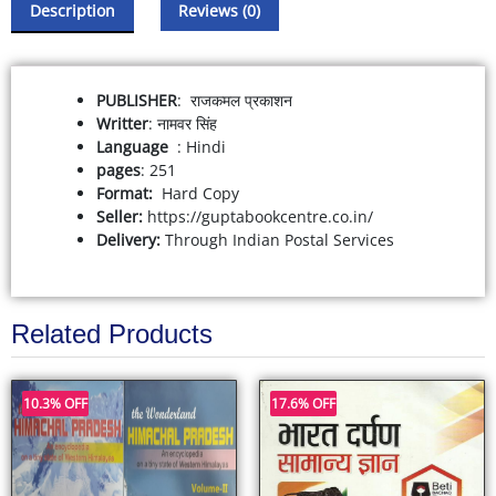
Description
Reviews (0)
PUBLISHER
: राजकमल प्रकाशन
Writter
: नामवर सिंह
: Hindi
pages
: 251
Format:
Hard Copy
Seller:
https://guptabookcentre.co.in/
Delivery:
Through Indian Postal Services
Related Products
10.3% OFF
17.6% OFF